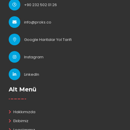
+90 232 502 01 26
info@proks.co
Google Haritalar Yol Tarifi
Instagram
LinkedIn
Alt Menü
Hakkımızda
Ekibimiz
Logolarımız