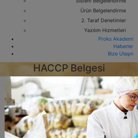
Sistem Belgelendirme
Ürün Belgelendirme
2. Taraf Denetimler
Yazılım Hizmetleri
Proks Akademi
Haberler
Bize Ulaşın
HACCP Belgesi